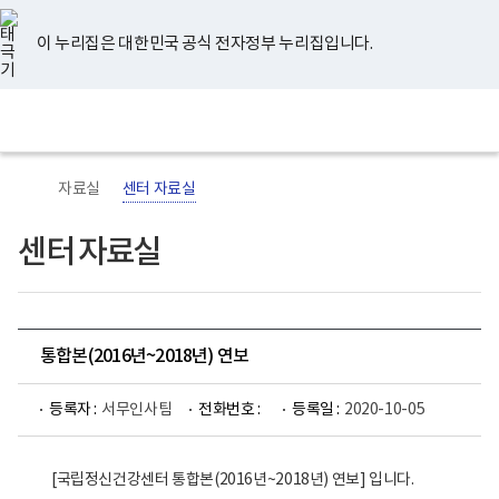
너
유
페
인
블
홈
비
튜
이
스
로
767px
브
스
타
그
이 누리집은 대한민국 공식 전자정부 누리집입니다.
이
북
그
하
램
보
전
통
건
체
합
복
메
검
지
뉴
색
부
국
자료실
센터 자료실
립
정
신
센터 자료실
건
강
센
터
로
고
통합본(2016년~2018년) 연보
등록자 :
서무인사팀
전화번호 :
등록일 :
2020-10-05
[국립정신건강센터 통합본(2016년~2018년) 연보] 입니다.