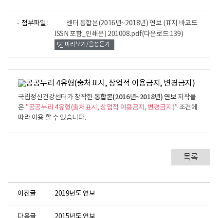
파
첨부파일 :
센터 통합본(2016년~2018년) 연보 (표지 바코드
일
ISSN 포함_인쇄본) 201008.pdf
(다운로드:139)
뷰
미리보기/음성듣기
어
로
통합본(2016년~2018년) 연보
국립정신건강센터가 창작한
저작물
은
"공공누리 4유형(출처표시, 상업적 이용금지, 변경금지)"
조건에
따라 이용 할 수 있습니다.
목록
이전글
2019년도 연보
다음글
2015년도 연보