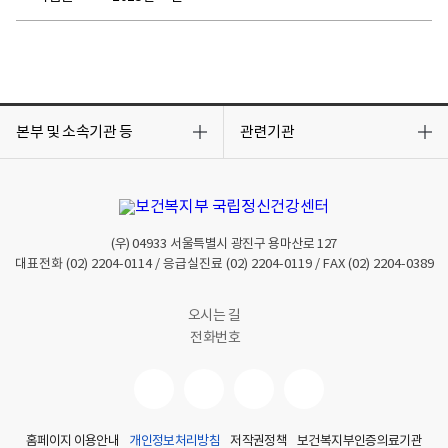
목
목
록
록
본부 및 소속기관 등
관련기관
열
열
기
기
(우)
04933
서울특별시 광진구 용마산로 127
대표전화
(02) 2204-0114
/ 응급실진료
(02) 2204-0119
/ FAX
(02) 2204-0389
오시는 길
전화번호
홈페이지 이용안내
개인정보처리방침
저작권정책
보건복지부인증의료기관