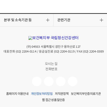
목
목
록
록
본부 및 소속기관 등
관련기관
열
열
기
기
(우)
04933
서울특별시 광진구 용마산로 127
대표전화
(02) 2204-0114
/ 응급실진료
(02) 2204-0119
/ FAX
(02) 2204-0389
오시는 길
전화번호
홈페이지 이용안내
개인정보처리방침
저작권정책
보건복지부인증의료기관
웹 접근성 품질인증