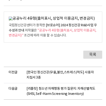
[브로슈어] 2024 정신건강 R&D사업 우
국립정신건강센터가 창작한
수성과 안내
저작물은
"공공누리 4유형(출처표시, 상업적 이용금지,
변경금지)"
조건에 따라 이용 할 수 있습니다.
목록
이전글
[한국인 정신건강(우울,불안,스트레스)척도] 사용자
지침서 3종
다음글
[리플릿] 청소년 자해행동 평가 질문지: 자해선별척도
(SHSI, Self-Harm Screening Inventory)