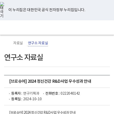
너
유
페
인
블
홈
비
튜
이
스
로
767px
브
스
타
그
이 누리집은 대한민국 공식 전자정부 누리집입니다.
이
북
그
하
램
보
전
통
건
체
합
복
메
검
지
뉴
색
부
국
자료실
연구소 자료실
립
정
신
연구소 자료실
건
강
센
터
로
고
[브로슈어] 2024 정신건강 R&D사업 우수성과 안내
등록자 :
연구기획과
전화번호 :
0222040142
등록일 :
2024-10-10
[브로슈어] 2024 정신건강 R&D사업 우수성과 안내