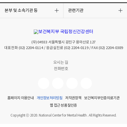
표
목
목
항
록
록
본부 및 소속기관 등
관련기관
목
열
열
클
기
기
릭
시
상
세
항
(우)
04933
서울특별시 광진구 용마산로 127
목
새
대표전화
(02) 2204-0114
/ 응급실진료
(02) 2204-0119
/ FAX
(02) 2204-0389
창
으
로
오시는 길
보
전화번호
여
짐
홈페이지 이용안내
개인정보처리방침
저작권정책
보건복지부인증의료기관
웹 접근성 품질인증
Copyright ⓒ 2020. National Center for Mental Health . All Rights Reserved.