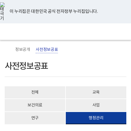
너
유
페
인
블
홈
비
튜
이
스
로
767px
브
스
타
그
이 누리집은 대한민국 공식 전자정부 누리집입니다.
이
북
그
하
램
보
전
통
건
체
합
복
메
검
지
뉴
색
부
국
정보공개
사전정보공표
립
정
신
사전정보공표
건
강
센
터
로
고
전체
교육
보건의료
사업
연구
행정관리