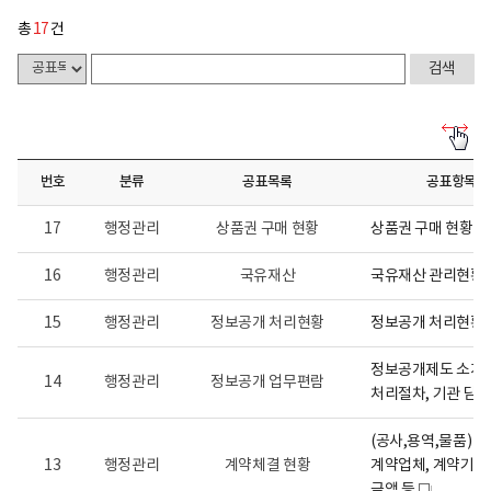
총
17
건
사
전
정
번호
분류
공표목록
공표항목
보
공
표
17
행정관리
상품권 구매 현황
상품권 구매 현황
게
시
물
16
행정관리
국유재산
국유재산 관리현황
목
록
15
행정관리
정보공개 처리현황
정보공개 처리현황
-
사
전
정보공개제도 소개 ,
정
14
행정관리
정보공개 업무편람
보
처리절차, 기관 담당
공
개
(공사,용역,물품) 계
게
시
13
행정관리
계약체결 현황
계약업체, 계약기간,
물
금액 등