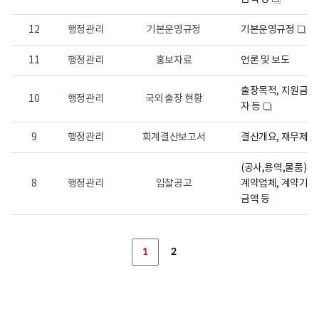
새
번
호,
창
분
12
행정관리
기본운영규정
기본운영규정
새
류,
창
공
11
행정관리
홍보자료
언론 및 보도
표
목
록,
출장목적, 지원금액,
공
10
행정관리
국외 출장 현황
자 등
표
새
항
창
목,
9
행정관리
회계결산보고서
결산개요, 재무제표
공
개
시
(공사,용역,물품) 계
기,
8
행정관리
입찰공고
계약업체, 계약기간
공
개
금액 등
주
기,
담
당
1
2
부
서
로
구
성,
공