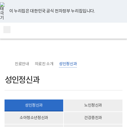
너
본
본
유
페
인
블
홈
비
문
문
튜
이
스
로
767px
시
종
브
스
타
그
이 누리집은 대한민국 공식 전자정부 누리집입니다.
이
작
료
북
그
하
램
보
통
전
건
합
체
복
검
메
지
색
부
뉴
국
립
정
신
진료안내
의료진 소개
성인정신과
건
강
센
성인정신과
터
의
료
부
로
고
성인정신과
노인정신과
소아청소년정신과
건강증진과