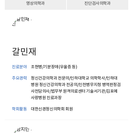
영상의학과
진단검사의학과
갈민재
진료분야
조현병/기분장애(우울증 등)
주요경력
정신건강의학과 전문의/인하대학교 의학학사/인하대
병원 정신건강의학과 전공의/인천병무지청 병역판정검
사전담의사/법무부 원격의료센터 기술서기관/김포예
사랑병원 진료과장
학회활동
대한신경정신의학회 회원