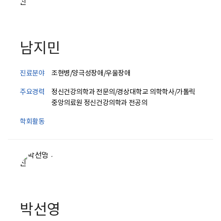
남지민
진료분야
조현병/양극성장애/우울장애
주요경력
정신건강의학과 전문의/경상대학교 의학학사/가톨릭
중앙의료원 정신건강의학과 전공의
학회활동
박선영