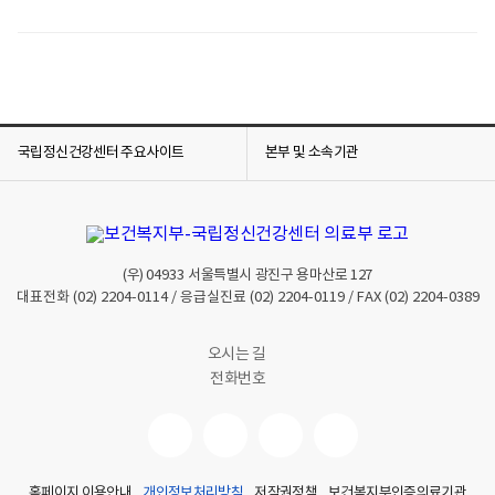
국립정신건강센터 주요사이트
본부 및 소속기관
(우)
04933
서울특별시 광진구 용마산로 127
대표전화
(02) 2204-0114
/ 응급실진료
(02) 2204-0119
/ FAX
(02) 2204-0389
오시는 길
전화번호
홈페이지 이용안내
개인정보처리방침
저작권정책
보건복지부인증의료기관