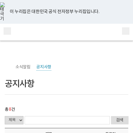
너
공
유
페
인
블
홈
비
지
튜
이
스
로
767px
사
브
스
타
그
이 누리집은 대한민국 공식 전자정부 누리집입니다.
이
항
북
그
하
게
램
보
시
전
통
건
물
체
합
복
목
메
검
지
록
부
-
뉴
색
국
번
립
호,
정
제
신
목,
소식알림
공지사항
건
작
강
성
센
자,
공지사항
터
등
정
록
신
일,
건
첨
강
부
연
내
총
8
건
구
용
소
이
로
보
고
여
집