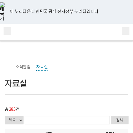
너
자
유
페
인
블
홈
처
이
다
끝
비
료
튜
이
스
로
767px
실
브
스
타
그
이 누리집은 대한민국 공식 전자정부 누리집입니다.
이
게
음
전
음
페
북
그
하
시
램
보
물
페
페
페
이
전
통
건
목
체
합
복
록
이
이
이
지
메
검
지
-
부
번
뉴
색
지
지
지
이
국
호,
립
제
정
목,
이
이
이
동
신
작
소식알림
자료실
건
성
동
동
동
강
자,
센
등
자료실
터
록
정
일,
신
첨
건
부
강
내
연
용
총
285
건
구
이
소
보
로
여
고
집
니