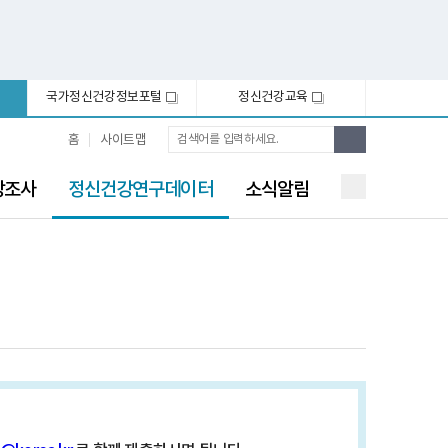
국가정신건강정보포털
정신건강교육
새
새
창
창
통
검
홈
사이트맵
합
색
검
선
색
강조사
정신건강연구데이터
소식알림
택
됨