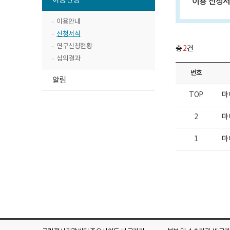
이용신청
이용 신청서
니
구
위
뉴
다.
소
메
로
이용안내
목
고
뉴
록
신청서식
목
열
연구신청현황
총
2
건
록
기
심의결과
닫
번호
하
기
알림
위
TOP
마
메
뉴
2
마
목
록
1
마
열
기