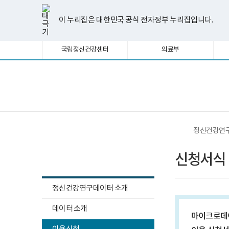
너
신
한
파
pdf
플
유
페
인
블
선
홈
첨
첨
첨
비
청
글
워
뷰
래
튜
이
스
로
택
부
부
부
1180px
서
뷰
포
어
시
브
스
타
그
이 누리집은 대한민국 공식 전자정부 누리집입니다.
됨
이
식
파
파
파
어
인
프
뷰
북
그
상
게
프
트
로
어
램
일
일
일
시
로
뷰
그
프
국립정신건강센터
의료부
물
그
어
램
로
목
램
프
다
그
록
다
로
운
램
-
운
그
로
다
번
로
램
드
운
보
전
호,
드
다
로
건
체
제
운
드
복
메
목,
로
지
뉴
작
드
부
성
국
정신건강연
자,
립
등
정
정신건강연구데이터
록
신
신청서식
일,
건
첨
강
부
센
내
터
정신건강연구데이터 소개
용
정
이
신
하
보
데이터 소개
건
마이크로데이
위
여
강
집
하
연
메